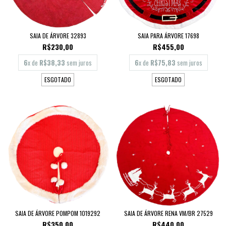
SAIA DE ÁRVORE 32893
SAIA PARA ÁRVORE 17698
R$230,00
R$455,00
6
x de
R$38,33
sem juros
6
x de
R$75,83
sem juros
ESGOTADO
ESGOTADO
SAIA DE ÁRVORE POMPOM 1019292
SAIA DE ÁRVORE RENA VM/BR 27529
R$350,00
R$440,00