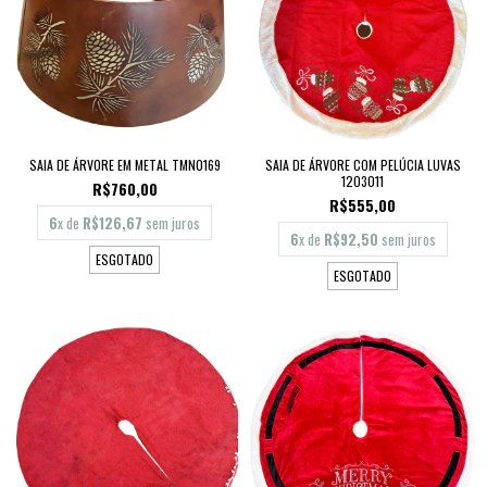
SAIA DE ÁRVORE EM METAL TMN0169
SAIA DE ÁRVORE COM PELÚCIA LUVAS
1203011
R$760,00
R$555,00
6
x de
R$126,67
sem juros
6
x de
R$92,50
sem juros
ESGOTADO
ESGOTADO