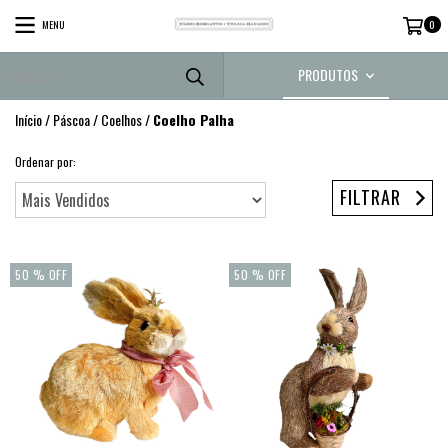
MENU
0
PRODUTOS
Início
/
Páscoa
/
Coelhos
/
Coelho Palha
Ordenar por:
FILTRAR
50
% OFF
50
% OFF