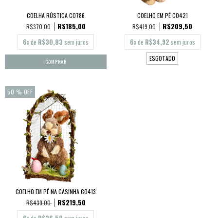
COELHA RÚSTICA CO786
COELHO EM PÉ CO421
R$185,00
R$209,50
R$370,00
R$419,00
6
x de
R$30,83
sem juros
6
x de
R$34,92
sem juros
ESGOTADO
50
% OFF
COELHO EM PÉ NA CASINHA CO413
R$219,50
R$439,00