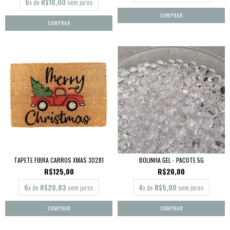
6
x de
R$10,00
sem juros
TAPETE FIBRA CARROS XMAS 30281
BOLINHA GEL - PACOTE 5G
R$125,00
R$20,00
6
x de
R$20,83
sem juros
4
x de
R$5,00
sem juros