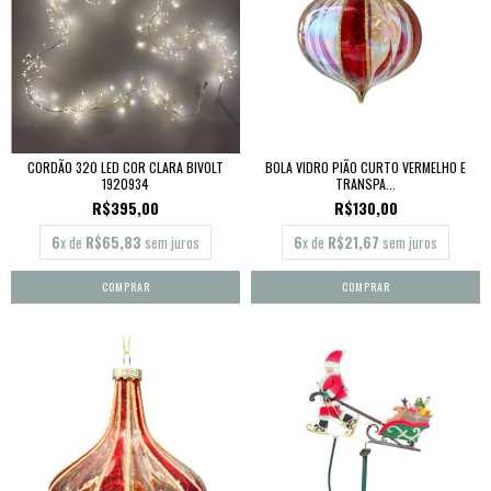
CORDÃO 320 LED COR CLARA BIVOLT
BOLA VIDRO PIÃO CURTO VERMELHO E
1920934
TRANSPA...
R$395,00
R$130,00
6
x de
R$65,83
sem juros
6
x de
R$21,67
sem juros