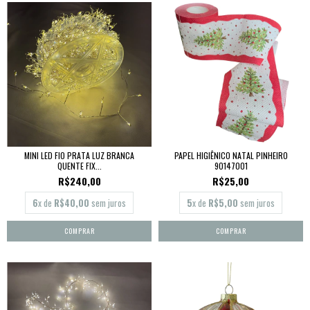
MINI LED FIO PRATA LUZ BRANCA
PAPEL HIGIÊNICO NATAL PINHEIRO
QUENTE FIX...
90147001
R$240,00
R$25,00
6
x de
R$40,00
sem juros
5
x de
R$5,00
sem juros