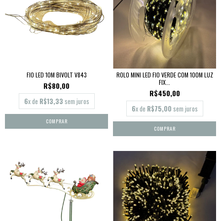
FIO LED 10M BIVOLT V843
ROLO MINI LED FIO VERDE COM 100M LUZ
FIX...
R$80,00
R$450,00
6
x de
R$13,33
sem juros
6
x de
R$75,00
sem juros