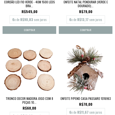
CORDÃO LED FIO VERDE - 40M 1500 LEDS
ENFEITE NATAL PENDURAR (VERDE E
BRA...
DOURADO)...
R$545,00
R$79,00
6
x de
R$90,83
sem juros
6
x de
R$13,17
sem juros
TRONCO DECOR MADEIRA JOGO COM 8
ENFEITE P/PEND CASA PASSARO 1016963
PEÇAS 10...
R$70,00
R$60,00
6
x de
R$11,67
sem juros