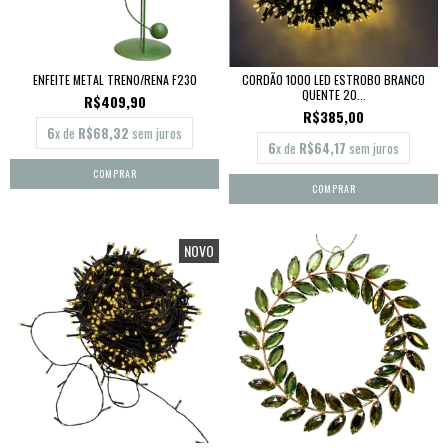
ENFEITE METAL TRENO/RENA F230
CORDÃO 1000 LED ESTROBO BRANCO
QUENTE 20...
R$409,90
R$385,00
6
x de
R$68,32
sem juros
6
x de
R$64,17
sem juros
NOVO