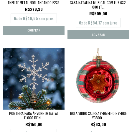
ENFEITE METAL NOEL ANDANDO F233
CASA NATALINA MUSICAL COM LUZ 632-
080 (T...
R$279,90
R$505,00
6
x de
R$46,65
sem juros
6
x de
R$84,17
sem juros
PONTEIRA PARA ÁRVORE DE NATAL
BOLA VIDRO XADREZ VERMELHO E VERDE
FLOCO DE N...
YCB00...
R$150,00
R$63,00