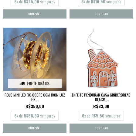
6
x de
R$25,00
sem juros
6
x de
R$10,50
sem juros
FRETE GRÁTIS
ROLO MINI LED FIO COBRE COM 100M LUZ
ENFEITE PENDURAR CASA GINBERBREAD
FIX...
10,5CM...
R$350,00
R$33,00
6
x de
R$58,33
sem juros
6
x de
R$5,50
sem juros